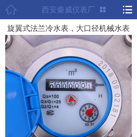



西安秦威仪表厂
首页

项目案例
旋翼式法兰冷水表，大口径机械水表
公司介绍
荣誉资质
产品中心
新闻中心
联系我们
技术支持