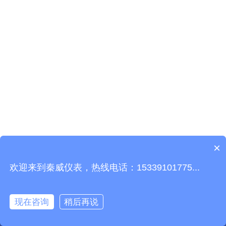
×
欢迎来到秦威仪表，热线电话：15339101775...
可以介绍下你们的产品么？
现在咨询
稍后再说




首页
地图
电话
短信