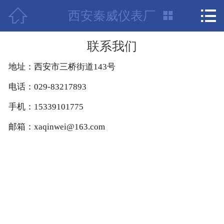



西安秦威仪表厂
首页

项目案例
联系我们
公司介绍
地址：西安市三桥街道143号
电话：029-83217893
荣誉资质
手机：15339101775
产品中心
邮箱：xaqinwei@163.com
新闻中心
联系我们
技术支持